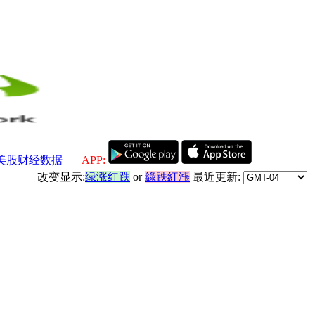
美股财经数据
|
APP:
改变显示:
绿涨红跌
or
綠跌紅漲
最近更新: