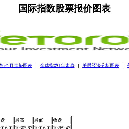
国际指数股票报价图表
数6个月走势图表
|
全球指数1年走势
|
美股经济分析图表
|
开盘
最高
最低
收盘
0016.01
10305.87
10016.01
10269.47