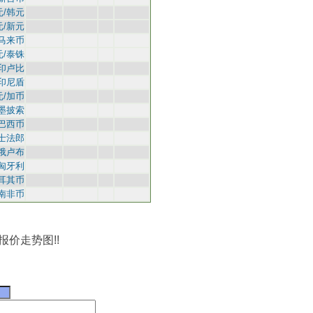
元/韩元
元/新元
/马来币
元/泰铢
/印卢比
/印尼盾
元/加币
/墨披索
/巴西币
士法郎
/俄卢布
/匈牙利
耳其币
/南非币
价走势图!!