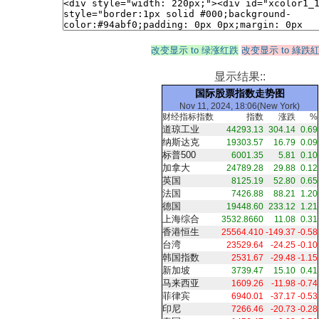
改变显示 to 绿涨红跌
改变显示 to 綠跌
显示结果::
国际股票指数走势图
Nov 11, 2024, 18:06(New York)
财经指标指数
指数
涨跌
%
道琼工业
44293.13
304.14
0.69
纳斯达克
19303.57
16.79
0.09
标普500
6001.35
5.81
0.10
加拿大
24789.28
29.88
0.12
英国
8125.19
52.80
0.65
法国
7426.88
88.21
1.20
德国
19448.60
233.12
1.21
上海综合
3532.8660
11.08
0.31
香港恒生
25564.410
-149.37
-0.58
台湾
23529.64
-24.25
-0.10
韩国指数
2531.67
-29.48
-1.15
新加坡
3739.47
15.10
0.41
马来西亚
1609.26
-11.98
-0.74
菲律宾
6940.01
-37.17
-0.53
印尼
7266.46
-20.73
-0.28