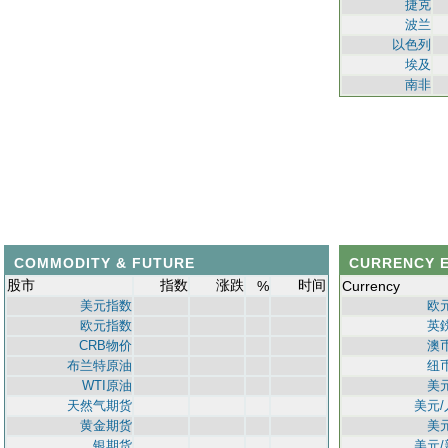
捷克
波兰
以色列
埃及
南非
COMMODITY & FUTURE
CURRENCY 
股市
指数
涨跌
时间
%
Currency
美元指数
欧
欧元指数
英
CRB物价
澳
布兰特原油
纽
WTI原油
美
天然气期货
美元
黄金期货
美
银期货
美元