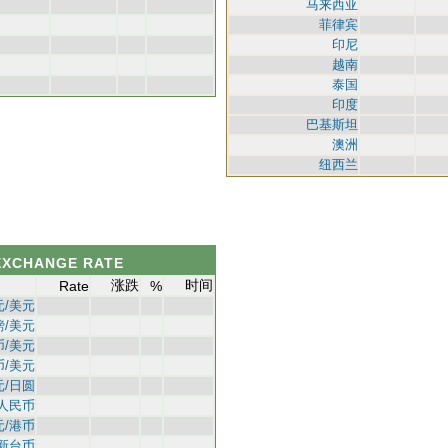
马来西亚
菲律宾
印尼
越南
泰国
印度
巴基斯坦
澳洲
纽西兰
EXCHANGE RATE
涨跌
时间
Rate
%
元/美元
鎊/美元
币/美元
币/美元
元/日圆
/人民币
元/港币
/新台币