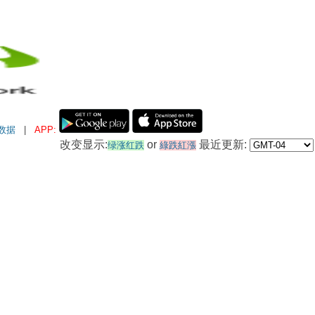
数据
|
APP:
改变显示:
or
最近更新:
绿涨红跌
綠跌紅漲