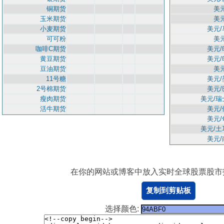
铜期货
美
玉米期货
美
小麦期货
美元
可可粉
美
咖啡C期货
美元
黄豆期货
美元
豆油期货
美
11号糖
美元
2号棉期货
美元
瘦肉期货
美元/瑞
活牛期货
美元
美元
美元/土
美元
在你的网站或博客中放入实时全球股票股市报
复制到剪贴板
选择颜色: